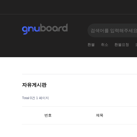
환불
취소
환불요청
자유게시판
Total 0건
1 페이지
번호
제목