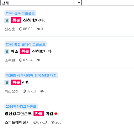
2026 상주 그란폰도
환불
신청 합니다.
신진웅
08-03
3
2026 홍천 클래식 그란폰도
취소
환불
신청합니다
조수현
07-24
1
제26회 상주시장배 전국 MTB 대회
환불
신청
취소요청
07-13
3
2026영산강그란폰도
영산강그란폰도
환불
마감
스피드에이전시
07-13
208