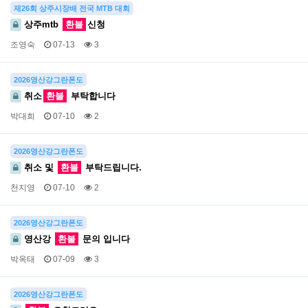
제26회 상주시장배 전국 MTB 대회
상주mtb
환불
신청
조영숙
07-13
3
2026영산강그란폰도
취소
환불
부탁합니다
박대희
07-10
2
2026영산강그란폰도
취소 및
환불
부탁드립니다.
천지영
07-10
2
2026영산강그란폰도
영산강
환불
문의 입니다
박옥태
07-09
3
2026영산강그란폰도