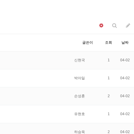
글쓴이
조회
날짜
신현국
1
04-02
박아일
1
04-02
손성훈
2
04-02
유현호
1
04-02
하승욱
2
04-02