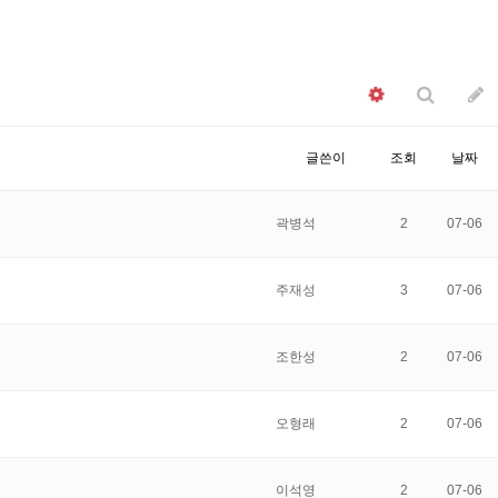
글쓴이
조회
날짜
곽병석
2
07-06
주재성
3
07-06
조한성
2
07-06
오형래
2
07-06
이석영
2
07-06