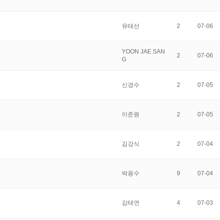
유태선
2
07-06
YOON JAE SAN
2
07-06
G
신경수
2
07-05
이준원
2
07-05
김강식
2
07-04
박용수
9
07-04
김태연
4
07-03