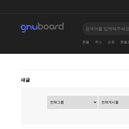
환불
취소
요청
환불
새글