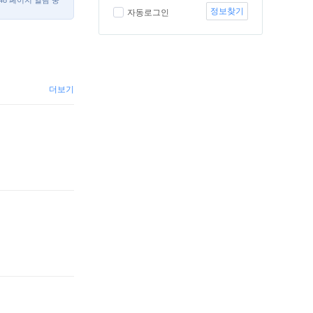
/48 페이지 열람 중
정보찾기
자동로그인
더보기