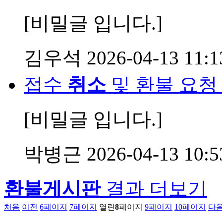
[비밀글 입니다.]
김우석
2026-04-13 11:1
접수
취소
및 환불 요청
[비밀글 입니다.]
박병근
2026-04-13 10:5
환불게시판
결과 더보기
처음
이전
6
페이지
7
페이지
열린
8
페이지
9
페이지
10
페이지
다