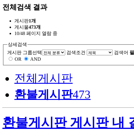
전체검색 결과
게시판
1개
게시물
473개
10/48 페이지 열람 중
상세검색
게시판 그룹선택
검색조건
검색어
필
OR
AND
전체게시판
환불게시판
473
환불게시판 게시판 내 