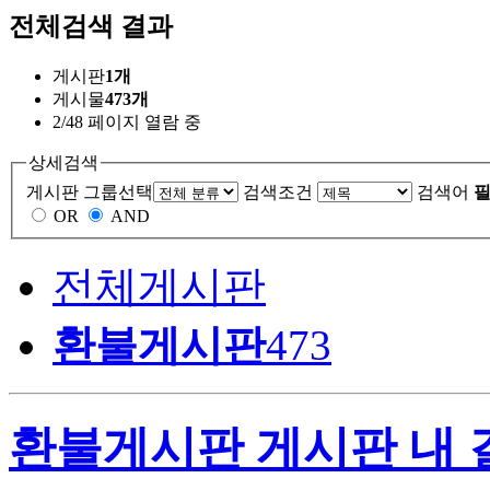
전체검색 결과
게시판
1개
게시물
473개
2/48 페이지 열람 중
상세검색
게시판 그룹선택
검색조건
검색어
필
OR
AND
전체게시판
환불게시판
473
환불게시판 게시판 내 