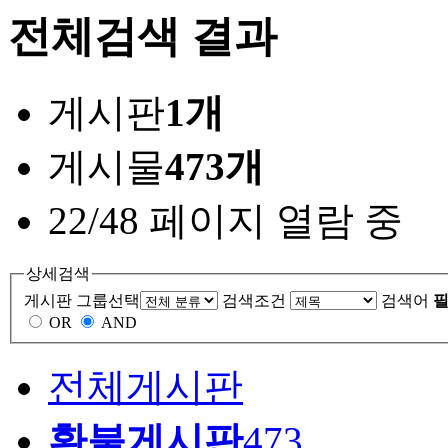
전체검색 결과
게시판
1개
게시물
473개
22/48 페이지 열람 중
상세검색
게시판 그룹선택
검색조건
검색어
필
OR
AND
전체게시판
환불게시판
473