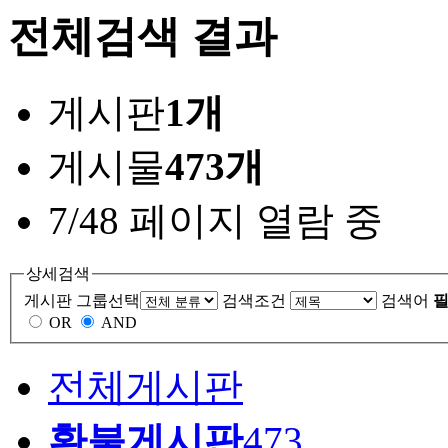
전체검색 결과
게시판
1개
게시물
473개
7/48 페이지 열람 중
상세검색
게시판 그룹선택
검색조건
검색어
필
OR
AND
전체게시판
환불게시판
473