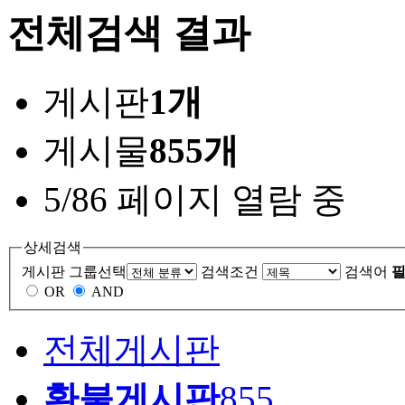
전체검색 결과
게시판
1개
게시물
855개
5/86 페이지 열람 중
상세검색
게시판 그룹선택
검색조건
검색어
필
OR
AND
전체게시판
환불게시판
855