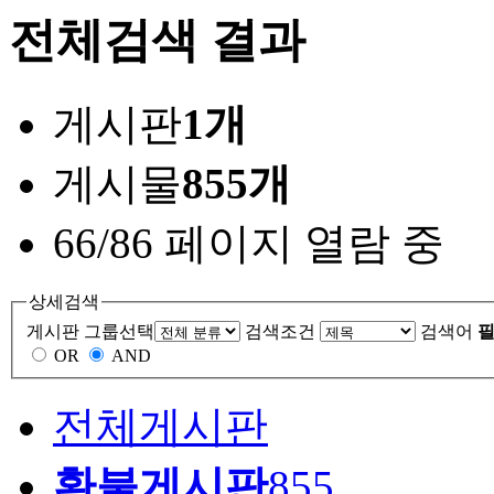
전체검색 결과
게시판
1개
게시물
855개
66/86 페이지 열람 중
상세검색
게시판 그룹선택
검색조건
검색어
필
OR
AND
전체게시판
환불게시판
855